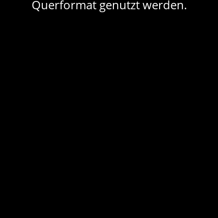
Querformat genutzt werden.
Leutze Saal
Räume
Bestuhlungen
Suche
Share