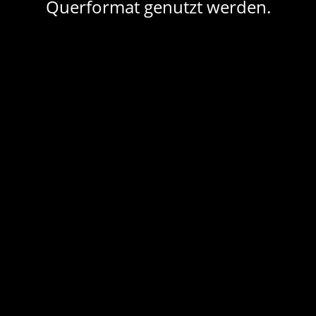
Querformat genutzt werden.
Leutze Saal
Räume
Bestuhlungen
Suche
Share